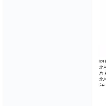
哔
北京
约
北
24-