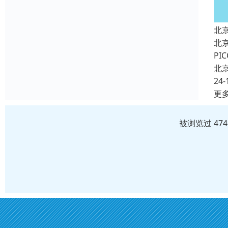
北
北
P
北
24-
更
被浏览过 47