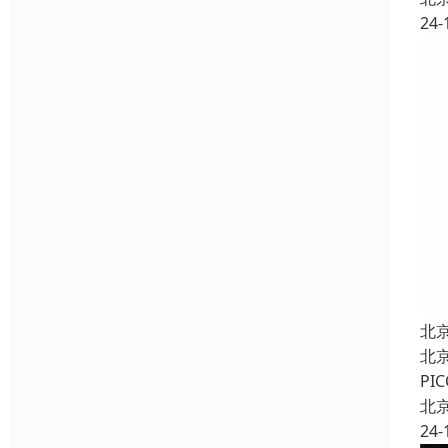
24-
北
北
P
北
24-