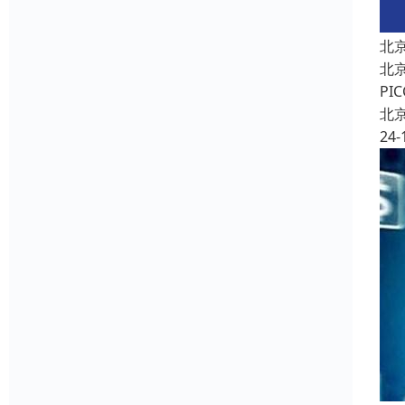
北
北
P
北
24-