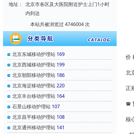
地址：
北京市各区及大医院附近护士上门1小时
内到达
本站共被浏览过 4746004 次
北京东城移动护理站
169
价
北京西城移动护理站
199
北
北京朝阳移动护理站
186
北京海淀移动护理站
220
正
北京丰台移动护理站
164
☎ 
石景山移动护理站
107
北京昌平移动护理站
108
核
北京通州移动护理站
141