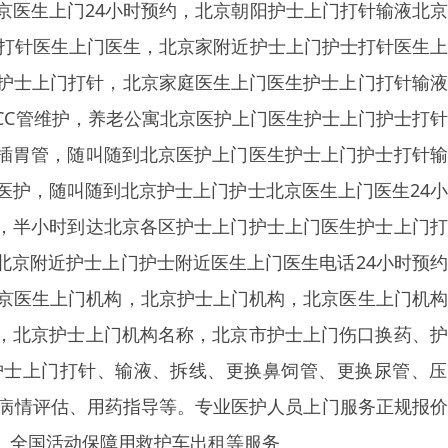
京医生上门24小时预约，北京朝阳护士上门打针输液北
士打针医生上门医生，北京家附近护士上门护士打针医生
台护士上门打针，北京家庭医生上门医生护士上门打针输
ICC管维护，养老公寓北京医护上门医生护士上门护士打
插胃管，随叫随到北京医护上门医生护士上门护士打针输
医护，随叫随到北京护士上门护士北京医生上门医生24
，半小时到达北京各区护士上门护士上门医生护士上门打
北京附近护士上门护士附近医生上门医生电话24小时预
北京医生上门机构，北京护士上门机构，北京医生上门机
，北京护士上门机构名称，北京市护士上门伤口换药、护
护士上门打针、输液、拆线、更换鼻饲管、更换尿管、压
门病情评估、用药指导等。专业医护人员上门服务正规报
、全国活动保障用救护车出租等服务