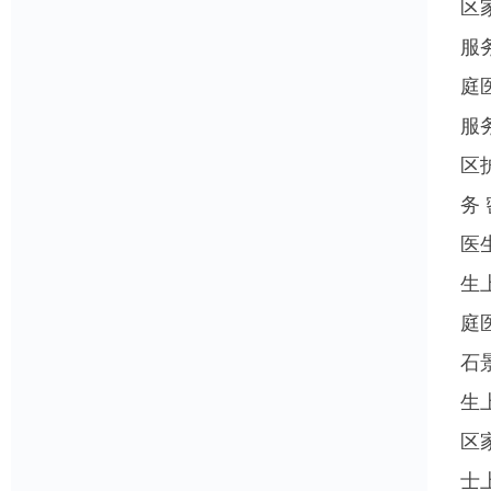
区
服
庭
服
区
务
医
生
庭
石
生
区
士