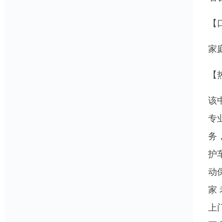
【
家
【
该
专
务
护
动
家
上