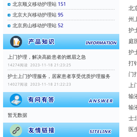
北京顺义移动护理站
151
北
北京大兴移动护理站
95
州
北京房山移动护理站
52
护
庭
护
上门护理，解决高龄患者的燃眉之急
打
14274阅读 2023-11-18 21:23:25
门
护士上门护理服务，居家患者享受优质护理服务
上
14027阅读 2023-11-18 21:22:23
输
输
暂无数据
士
医