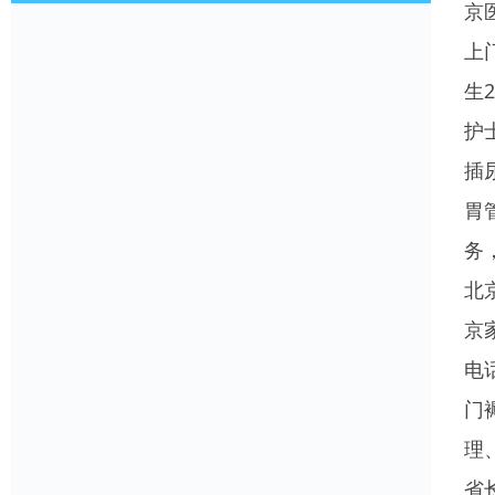
京
上
生
护
插
胃
务
北
京
电
门
理
省