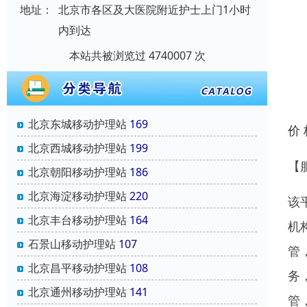
地址：
北京市各区及大医院附近护士上门1小时
内到达
本站共被浏览过 4740007 次
北京东城移动护理站
169
价
北京西城移动护理站
199
【
北京朝阳移动护理站
186
北京海淀移动护理站
220
该
北京丰台移动护理站
164
机
石景山移动护理站
107
管
北京昌平移动护理站
108
务
北京通州移动护理站
141
管