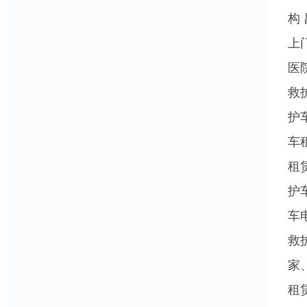
构
上
医
救
护
车
租
护
车
救
家
租