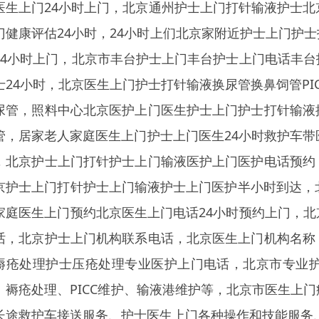
医生上门24小时上门，北京通州护士上门打针输液护士北
门健康评估24小时，24小时上们北京家附近护士上门护
24小时上门，北京市丰台护士上门丰台护士上门电话丰
士24小时，北京医生上门护士打针输液换尿管换鼻饲管P
尿管，照料中心北京医护上门医生护士上门护士打针输液
管，居家老人家庭医生上门护士上门医生24小时救护车带
，北京护士上门打针护士上门输液医护上门医护电话预约
京护士上门打针护士上门输液护士上门医护半小时到达，
家庭医生上门预约北京医生上门电话24小时预约上门，
话，北京护士上门机构联系电话，北京医生上门机构名称
褥疮处理护士压疮处理专业医护上门电话，北京市专业
、褥疮处理、PICC维护、输液港维护等，北京市医生上
长途救护车接送服务、护士医生上门各种操作和技能服务