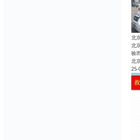
北
北
验
北
25-