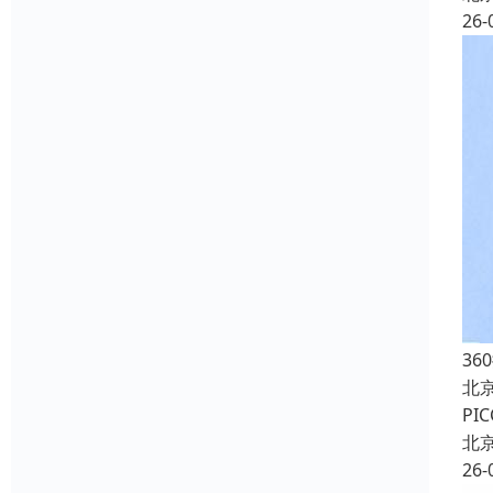
26-
3
北
P
北
26-