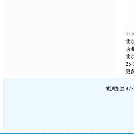
中
北
执业
北
25-
更
被浏览过 47