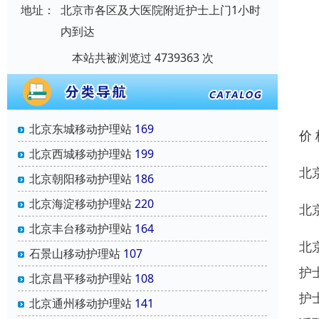
地址：
北京市各区及大医院附近护士上门1小时
内到达
本站共被浏览过 4739363 次
北京东城移动护理站
169
价
北京西城移动护理站
199
北
北京朝阳移动护理站
186
北京海淀移动护理站
220
北
北京丰台移动护理站
164
北
石景山移动护理站
107
护
北京昌平移动护理站
108
护
北京通州移动护理站
141