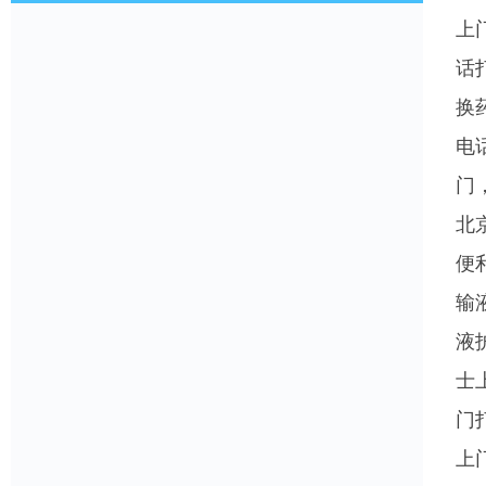
上
话
换
电
门
北
便
输
液
士
门
上