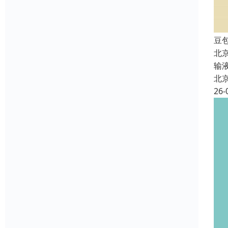
豆
北
输
北
26-