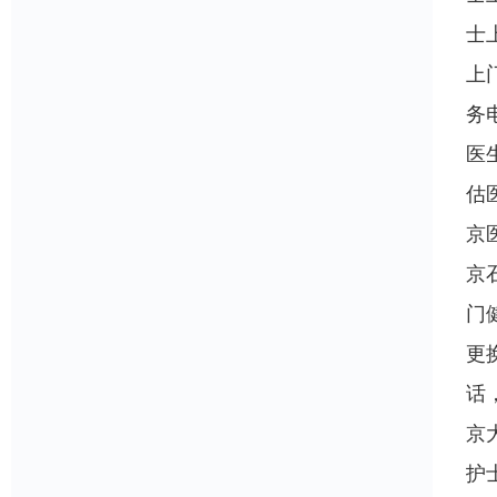
士
上
务
医
估
京
京
门
更
话
京
护