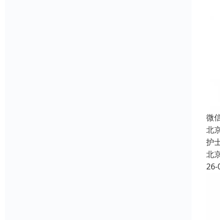
微
北
护
北
26-