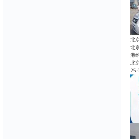
​
北
港
北
25-