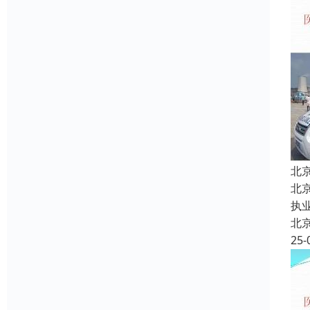
北
北
执业
北
25-