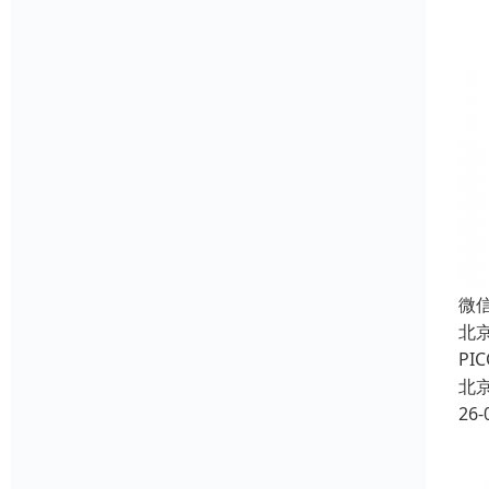
微
北
P
北
26-