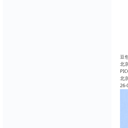
豆
北
P
北
26-