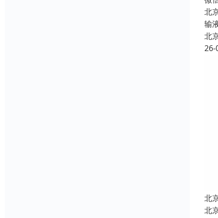
北
输
北
26-
北
北