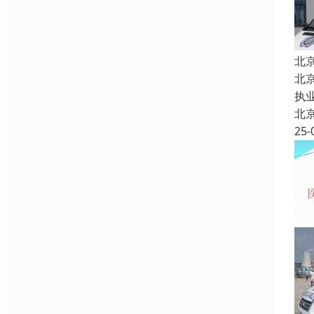
北
北
执业
北
25-