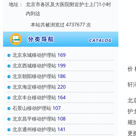
地址：
北京市各区及大医院附近护士上门1小时
内到达
本站共被浏览过 4737677 次
北京东城移动护理站
169
北京西城移动护理站
199
价
北京朝阳移动护理站
186
轩
北京海淀移动护理站
220
北京丰台移动护理站
164
北
石景山移动护理站
107
护
北京昌平移动护理站
108
规
北京通州移动护理站
141
更