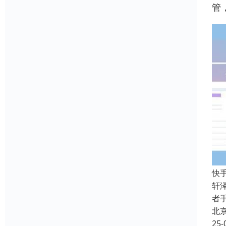
管
快
轩
者
北
25-