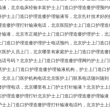
输液，北京临床经验丰富护士上门造口护理造瘘护理预约
科护士上门造口护理造瘘护理输液等，北京扎针技术好的
理造瘘护理打针输液电话，北京医院护士上门造口护理造
针输液，北京市正规护士上门造口护理造瘘护理护士，北
上门造口护理造瘘护理护士电话预约，北京护士上门造口
京医护人员上门，北京哪里有家庭护士上门造口护理造瘘
电话号码？北京护士上门造口护理造瘘护理网约护士上门
话护士上门造口护理造瘘护理输液机构，护士上门造口
，北京上门医护机构电话北京医护上门联系电话随叫随到
瘘护理电话，北京哪里有上门护士打针输液？北京护士上
口护理造瘘护理打针北京护士上门造口护理造瘘护理输液
护士上门造口护理造瘘护理打针输液电话约，北京护士上