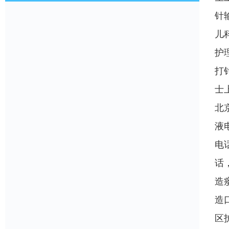
针
儿
护
打
士
北
液
电
话
造
造
区