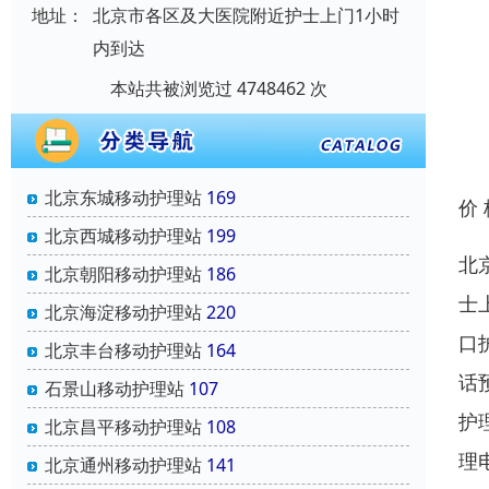
地址：
北京市各区及大医院附近护士上门1小时
内到达
本站共被浏览过 4748462 次
北京东城移动护理站
169
价
北京西城移动护理站
199
北
北京朝阳移动护理站
186
士
北京海淀移动护理站
220
口
北京丰台移动护理站
164
话
石景山移动护理站
107
护
北京昌平移动护理站
108
理
北京通州移动护理站
141