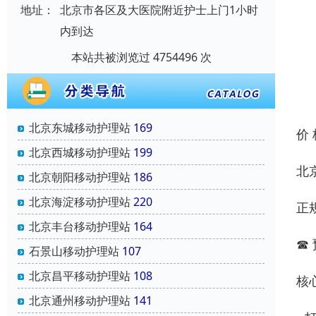
地址：
北京市各区及大医院附近护士上门1小时
内到达
本站共被浏览过 4754496 次
北京东城移动护理站
169
价
北京西城移动护理站
199
北
北京朝阳移动护理站
186
北京海淀移动护理站
220
正
北京丰台移动护理站
164
☎ 
石景山移动护理站
107
北京昌平移动护理站
108
核
北京通州移动护理站
141