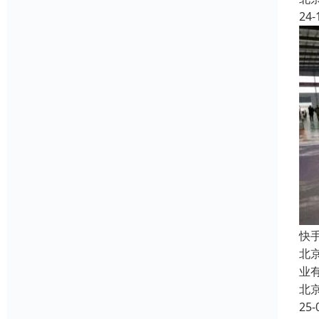
24-
快
北
业
北
25-