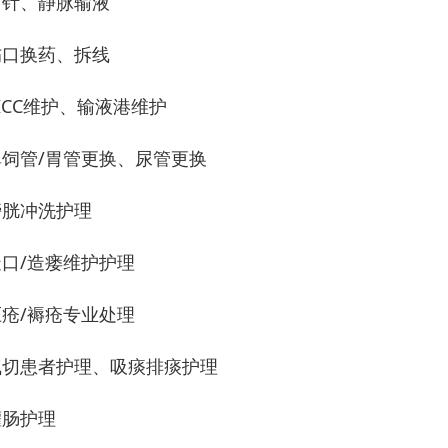
 打针、静脉输液
 伤口换药、拆线
PICC维护、输液港维护
 鼻饲管/胃管更换、尿管更换
 膀胱冲洗护理
 造口/造瘘维护护理
 压疮/褥疮专业处理
 气切患者护理、吸痰排痰护理
灌肠护理