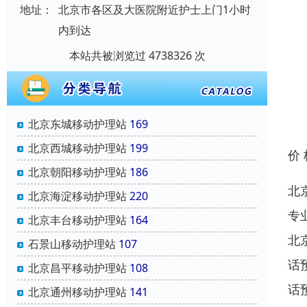
地址：
北京市各区及大医院附近护士上门1小时
内到达
本站共被浏览过 4738326 次
北京东城移动护理站
169
北京西城移动护理站
199
价
北京朝阳移动护理站
186
北
北京海淀移动护理站
220
专
北京丰台移动护理站
164
北
石景山移动护理站
107
话
北京昌平移动护理站
108
话
北京通州移动护理站
141