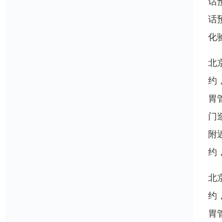
话
话
化
北
约
胃
门
附
约
北
约
胃