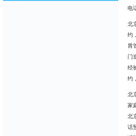
电
北
约
胃
门
经
约
北
家
北
话