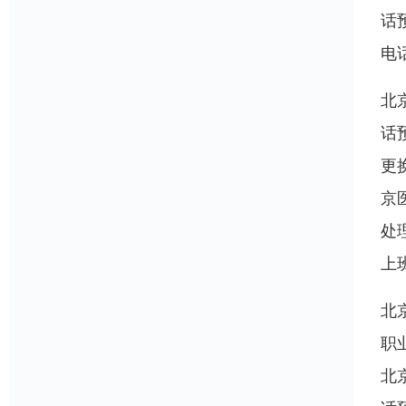
话
电
北
话
更
京
处
上
北
职
北