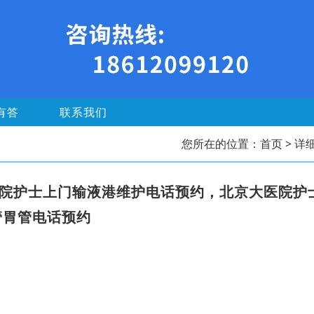
有答
联系我们
您所在的位置：
首页
> 详
医院护士上门输液港维护电话预约，北京大医院护
管胃管电话预约